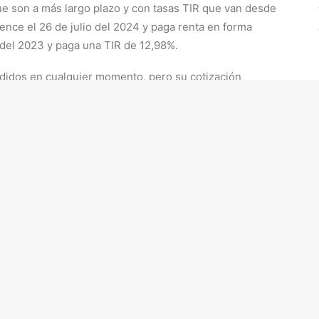
 son a más largo plazo y con tasas TIR que van desde
ce el 26 de julio del 2024 y paga renta en forma
 del 2023 y paga una TIR de 12,98%.
didos en cualquier momento, pero su cotización
 los bonos todos salvo T2X3 vencen en la próxima
oca certidumbre que ha dado la oposición acerca del
 invertir con estos niveles de inflación también
 altos valores de la inflación y la baja perspectiva de
ato provoca que tengamos que considerar los
iva para proteger nuestro dinero.
ción
as inversiones y dentro de ellas no podemos dejar de
la inflación, existen, están disponibles en el mercado