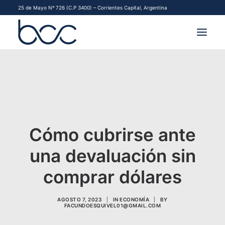
25 de Mayo Nº 726 (C.P 3400) – Corrientes Capital, Argentina
INSTITUCIONAL
MERCADOS
FINANCIAMIENTO PYME
Cómo cubrirse ante
CONTACTO
una devaluación sin
COMENZAR A OPERAR
comprar dólares
AGOSTO 7, 2023
|
IN
ECONOMÍA
|
BY
FACUNDOESQUIVEL01@GMAIL.COM