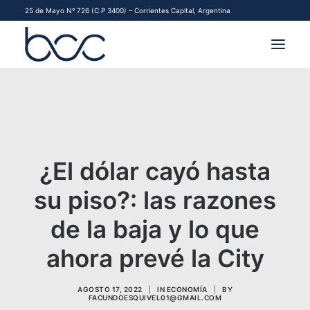
25 de Mayo Nº 726 (C.P 3400) – Corrientes Capital, Argentina
INSTITUCIONAL
MERCADOS
FINANCIAMIENTO PYME
¿El dólar cayó hasta
su piso?: las razones
CONTACTO
de la baja y lo que
COMENZAR A OPERAR
ahora prevé la City
AGOSTO 17, 2022
|
IN
ECONOMÍA
|
BY
FACUNDOESQUIVEL01@GMAIL.COM