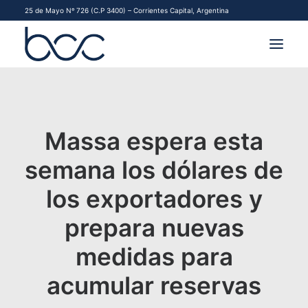
25 de Mayo Nº 726 (C.P 3400) – Corrientes Capital, Argentina
INSTITUCIONAL
MERCADOS
Massa espera esta
FINANCIAMIENTO PYME
semana los dólares de
los exportadores y
CONTACTO
prepara nuevas
COMENZAR A OPERAR
medidas para
acumular reservas