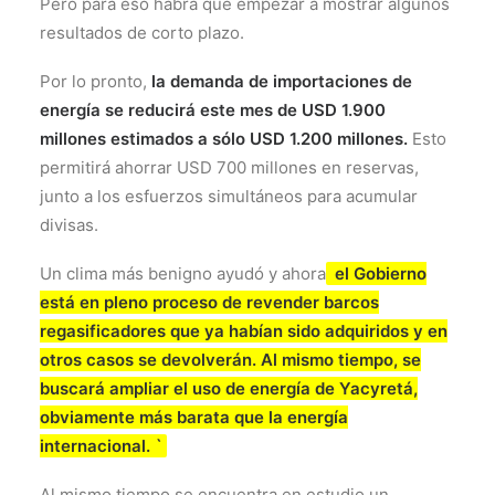
Pero para eso habrá que empezar a mostrar algunos
resultados de corto plazo.
Por lo pronto,
la demanda de importaciones de
energía se reducirá este mes de USD 1.900
millones estimados a sólo USD 1.200 millones.
Esto
permitirá ahorrar USD 700 millones en reservas,
junto a los esfuerzos simultáneos para acumular
divisas.
Un clima más benigno ayudó y ahora
el Gobierno
está en pleno proceso de revender barcos
regasificadores que ya habían sido adquiridos y en
otros casos se devolverán. Al mismo tiempo, se
buscará ampliar el uso de energía de Yacyretá,
obviamente más barata que la energía
internacional. `
Al mismo tiempo se encuentra en estudio un