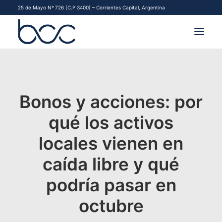
25 de Mayo Nº 726 (C.P 3400) – Corrientes Capital, Argentina
INSTITUCIONAL
MERCADOS
Bonos y acciones: por
FINANCIAMIENTO PYME
qué los activos
locales vienen en
CONTACTO
caída libre y qué
COMENZAR A OPERAR
podría pasar en
octubre