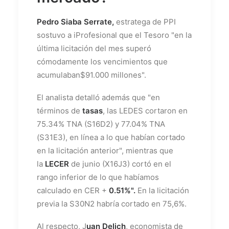
Pedro Siaba Serrate,
estratega de PPI
sostuvo a iProfesional que el Tesoro "en la
última licitación del mes superó
cómodamente los vencimientos que
acumulaban$91.000 millones".
El analista detalló además que "en
términos de
tasas
, las LEDES cortaron en
75.34% TNA (S16D2) y 77.04% TNA
(S31E3), en línea a lo que habían cortado
en la licitación anterior", mientras que
la
LECER
de junio (X16J3) cortó en el
rango inferior de lo que habíamos
calculado en CER +
0.51%".
En la licitación
previa la S30N2 habría cortado en 75,6%.
Al respecto, J
uan Delich
, economista de