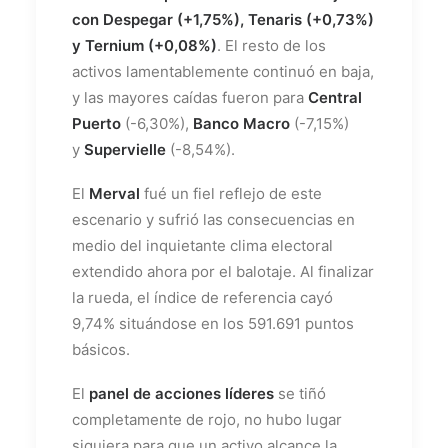
con Despegar (+1,75%), Tenaris (+0,73%)
y Ternium (+0,08%)
. El resto de los
activos lamentablemente continuó en baja,
y las mayores caídas fueron para
Central
Puerto
(-6,30%),
Banco Macro
(-7,15%)
y
Supervielle
(-8,54%).
El
Merval
fué un fiel reflejo de este
escenario y sufrió las consecuencias en
medio del inquietante clima electoral
extendido ahora por el balotaje. Al finalizar
la rueda, el índice de referencia cayó
9,74% situándose en los 591.691 puntos
básicos.
El
panel de acciones líderes
se tiñó
completamente de rojo, no hubo lugar
siquiera para que un activo alcance la