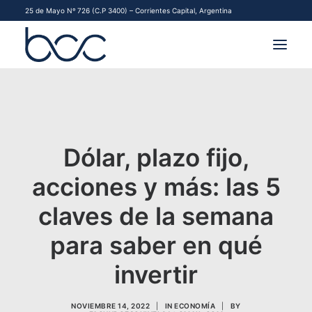
25 de Mayo Nº 726 (C.P 3400) – Corrientes Capital, Argentina
INSTITUCIONAL
MERCADOS
Dólar, plazo fijo,
FINANCIAMIENTO PYME
acciones y más: las 5
CONTACTO
claves de la semana
COMENZAR A OPERAR
para saber en qué
invertir
NOVIEMBRE 14, 2022
|
IN
ECONOMÍA
|
BY