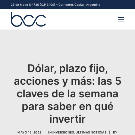
25 de Mayo Nº 726 (C.P 3400) – Corrientes Capital, Argentina
INSTITUCIONAL
MERCADOS
Dólar, plazo fijo,
FINANCIAMIENTO PYME
acciones y más: las 5
CONTACTO
claves de la semana
COMENZAR A OPERAR
para saber en qué
invertir
MAYO 15, 2023
|
IN
INVERSIONES
,
ÚLTIMAS NOTICIAS
|
BY