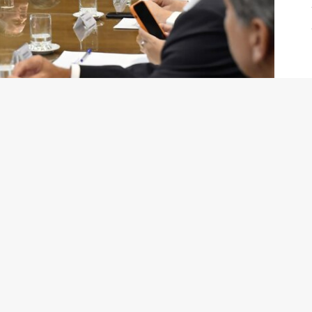
o con entidades agropecuarias y sojeras
ienta que recibe su renta por su esfuerzo, que es su
e aparece como un riesgo, tenga como compensación la
a acelerar y enfrentar el proceso de siembra”, agregó
nadería,
Juan José Bahillo
,
“el acuerdo del Gobierno
y firmado de US$ 3.000 millones”
de liquidación hasta el