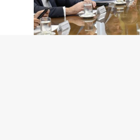
Sergio Massa, durante un encuentro que mantuv
“Es importante que cuidemos al productor, que s
ahorro, su trabajo, y la amenaza de sequía qu
capacidad de tener instrumentos económicos par
el titular del Palacio de Hacienda.
Según precisó el secretario de Agricultura y Ga
con las cerealeras tiene un piso garantizado 
último día de 2022.