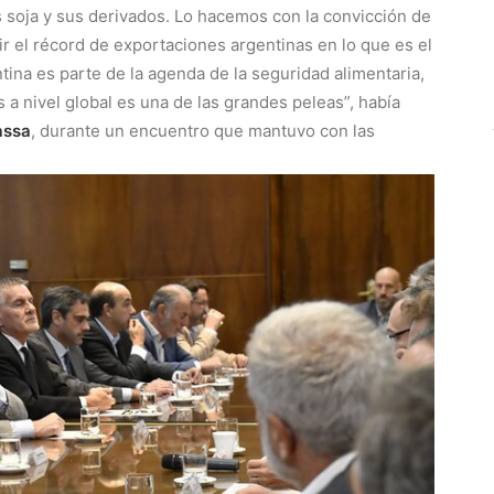
s soja y sus derivados. Lo hacemos con la convicción de
ir el récord de exportaciones argentinas en lo que es el
ina es parte de la agenda de la seguridad alimentaria,
as a nivel global es una de las grandes peleas”, había
assa
, durante un encuentro que mantuvo con las