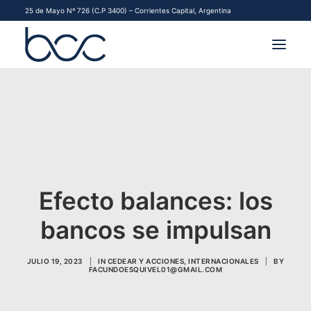
25 de Mayo Nº 726 (C.P 3400) – Corrientes Capital, Argentina
INSTITUCIONAL
MERCADOS
FINANCIAMIENTO PYME
Efecto balances: los
CONTACTO
bancos se impulsan
COMENZAR A OPERAR
JULIO 19, 2023
|
IN
CEDEAR Y ACCIONES
,
INTERNACIONALES
|
BY
FACUNDOESQUIVEL01@GMAIL.COM