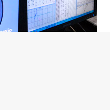
anos en dólares se recuperan.
e dispararon casi un 48%, lo que aumentó las
 tecnología sigan impulsando el mercado. El fabricante de
timista basándose en su expansión a nuevas áreas.
en China
se reavivaron cuando los datos mostraron que
mía más grande del mundo cayeron a su mayor caída
al.