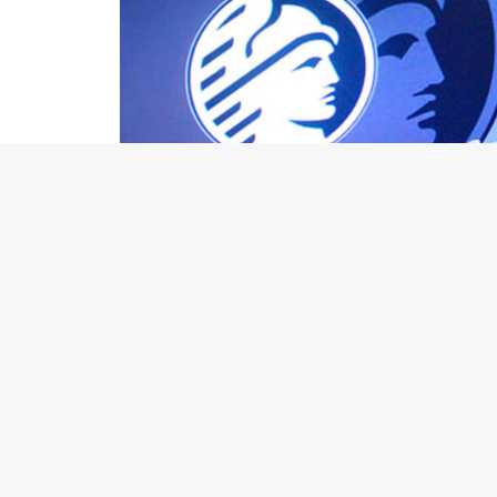
El Merval extiende las caídas y los bonos sober
En el frente corporativo, las acciones de Arm s
esperanzas de que la inteligencia artificial y la
chips hizo una previsión sorprendentemente op
En Asia, las preocupaciones sobre la
deflación 
los precios al consumidor en la segunda econo
desde 2009 en medio de la crisis financiera glob