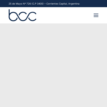
25 de Mayo Nº 726 (C.P 3400) – Corrientes Capital, Argentina
INSTITUCIONAL
MERCADOS
FINANCIAMIENTO PYME
CONTACTO
COMENZAR A OPERAR