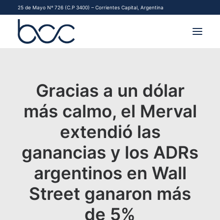
25 de Mayo Nº 726 (C.P 3400) – Corrientes Capital, Argentina
INSTITUCIONAL
Gracias a un dólar
MERCADOS
más calmo, el Merval
FINANCIAMIENTO PYME
extendió las
CONTACTO
ganancias y los ADRs
COMENZAR A OPERAR
argentinos en Wall
Street ganaron más
de 5%