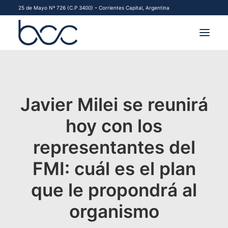
25 de Mayo Nº 726 (C.P 3400) – Corrientes Capital, Argentina
INSTITUCIONAL
MERCADOS
Javier Milei se reunirá
FINANCIAMIENTO PYME
hoy con los
representantes del
CONTACTO
FMI: cuál es el plan
COMENZAR A OPERAR
que le propondrá al
organismo