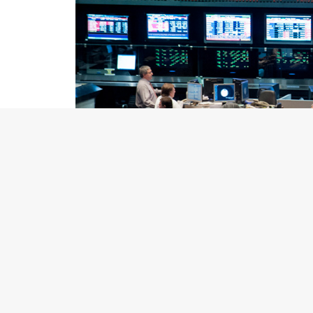
El Merval y las acciones argentinas que cotiza
En el frente económico, los inversores ahora es