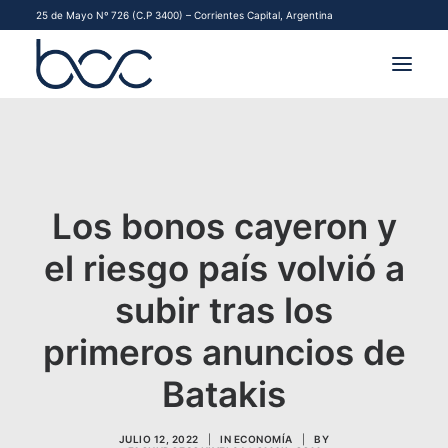
25 de Mayo Nº 726 (C.P 3400) – Corrientes Capital, Argentina
INSTITUCIONAL
MERCADOS
Los bonos cayeron y
FINANCIAMIENTO PYME
el riesgo país volvió a
CONTACTO
subir tras los
COMENZAR A OPERAR
primeros anuncios de
Batakis
JULIO 12, 2022
|
IN
ECONOMÍA
|
BY