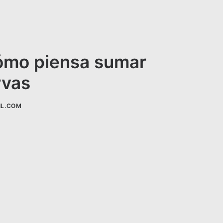
cómo piensa sumar
rvas
IL.COM