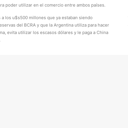
ra poder utilizar en el comercio entre ambos países.
s a los u$s500 millones que ya estaban siendo
reservas del BCRA y que la Argentina utiliza para hacer
ma, evita utilizar los escasos dólares y le paga a China
.
dólar soja” ya aportó u$s1.423 millones. De ese total,
 la mitad: u$s763 millones.
CRA termine embolsando no menos de
u$s1.500 millones
.
ble de ajuste son las importaciones. El cierre del grifo
as negativas: enfriamiento de la actividad y presiones