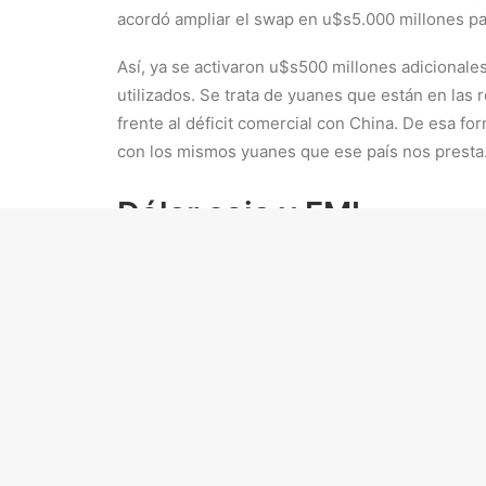
acordó ampliar el swap en u$s5.000 millones pa
Así, ya se activaron u$s500 millones adicionale
utilizados. Se trata de yuanes que están en las 
frente al déficit comercial con China. De esa for
con los mismos yuanes que ese país nos presta
Dólar soja y FMI
Desde que arrancó a comienzos de este mes, el “
el Banco Central se quedó con aproximadamente
La expectativa es que durante este mes, el B
Tal vez, más cerca de los
u$s2.000 millones
.
El problema es que para elevar el monto, la varia
de las compras en el exterior tiene consecuenci
sobre los precios internos.