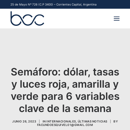
25 de Mayo Nº 726 (C.P 3400) – Corrientes Capital, Argentina
INSTITUCIONAL
MERCADOS
FINANCIAMIENTO PYME
Semáforo: dólar, tasas
y luces roja, amarilla y
CONTACTO
verde para 6 variables
COMENZAR A OPERAR
clave de la semana
JUNIO 26, 2023
|
IN
INTERNACIONALES
,
ÚLTIMAS NOTICIAS
|
BY
FACUNDOESQUIVEL01@GMAIL.COM