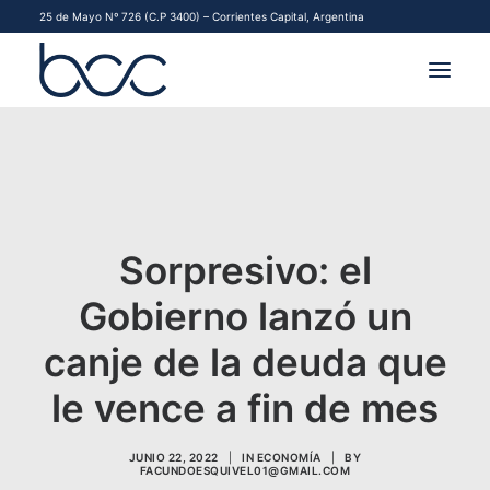
25 de Mayo Nº 726 (C.P 3400) – Corrientes Capital, Argentina
INSTITUCIONAL
MERCADOS
FINANCIAMIENTO PYME
Sorpresivo: el
Gobierno lanzó un
CONTACTO
canje de la deuda que
COMENZAR A OPERAR
le vence a fin de mes
JUNIO 22, 2022
|
IN
ECONOMÍA
|
BY
FACUNDOESQUIVEL01@GMAIL.COM