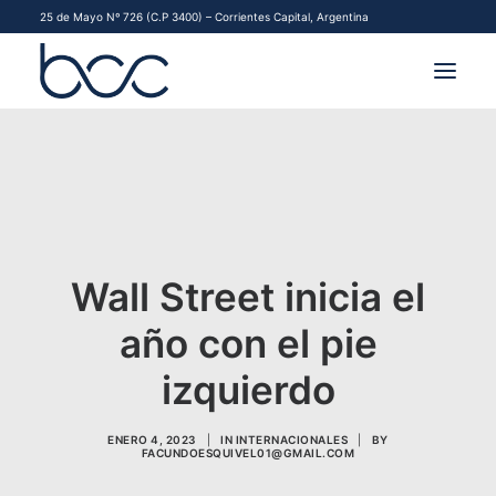
25 de Mayo Nº 726 (C.P 3400) – Corrientes Capital, Argentina
INSTITUCIONAL
MERCADOS
FINANCIAMIENTO PYME
Wall Street inicia el
CONTACTO
año con el pie
COMENZAR A OPERAR
izquierdo
ENERO 4, 2023
|
IN
INTERNACIONALES
|
BY
FACUNDOESQUIVEL01@GMAIL.COM