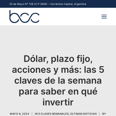
25 de Mayo Nº 726 (C.P 3400) – Corrientes Capital, Argentina
INSTITUCIONAL
MERCADOS
Dólar, plazo fijo,
FINANCIAMIENTO PYME
acciones y más: las 5
CONTACTO
claves de la semana
COMENZAR A OPERAR
para saber en qué
invertir
MAYO 6, 2024
|
IN
5 CLAVES SEMANALES
,
ÚLTIMAS NOTICIAS
|
BY