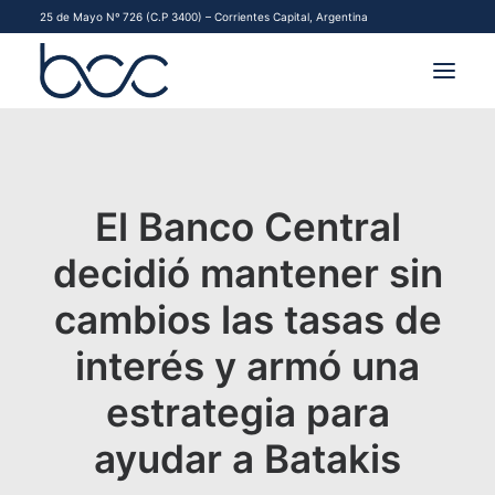
25 de Mayo Nº 726 (C.P 3400) – Corrientes Capital, Argentina
INSTITUCIONAL
MERCADOS
El Banco Central
FINANCIAMIENTO PYME
decidió mantener sin
cambios las tasas de
CONTACTO
interés y armó una
COMENZAR A OPERAR
estrategia para
ayudar a Batakis