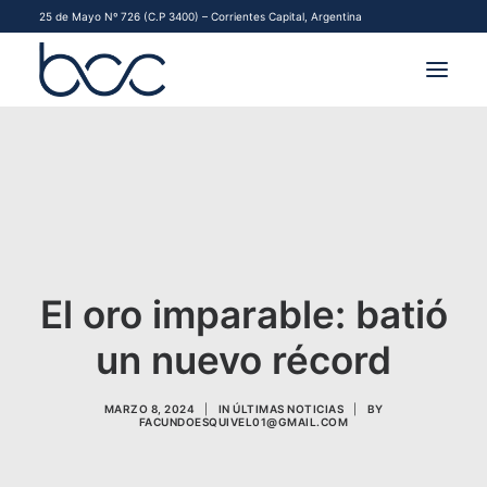
25 de Mayo Nº 726 (C.P 3400) – Corrientes Capital, Argentina
INSTITUCIONAL
MERCADOS
FINANCIAMIENTO PYME
El oro imparable: batió
CONTACTO
un nuevo récord
COMENZAR A OPERAR
MARZO 8, 2024
|
IN
ÚLTIMAS NOTICIAS
|
BY
FACUNDOESQUIVEL01@GMAIL.COM