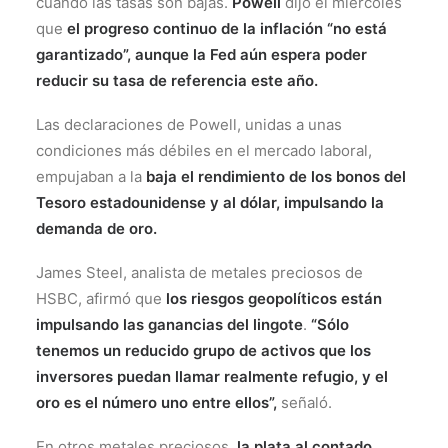
cuando las tasas son bajas.
Powell
dijo el miércoles
que
el progreso continuo de la inflación “no está
garantizado”, aunque la Fed aún espera poder
reducir su tasa de referencia este año.
Las declaraciones de Powell, unidas a unas
condiciones más débiles en el mercado laboral,
empujaban a la
baja el rendimiento de los bonos del
Tesoro estadounidense y al dólar, impulsando la
demanda de oro.
James Steel, analista de metales preciosos de
HSBC, afirmó que
los riesgos geopolíticos están
impulsando las ganancias del lingote
.
“Sólo
tenemos un reducido grupo de activos que los
inversores puedan llamar realmente refugio, y el
oro es el número uno entre ellos”,
señaló.
En otros metales preciosos,
la plata al contado