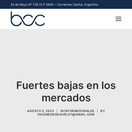
25 de Mayo Nº 726 (C.P 3400) – Corrientes Capital, Argentina
INSTITUCIONAL
MERCADOS
FINANCIAMIENTO PYME
Fuertes bajas en los
CONTACTO
mercados
COMENZAR A OPERAR
AGOSTO 3, 2023
|
IN
INTERNACIONALES
|
BY
FACUNDOESQUIVEL01@GMAIL.COM