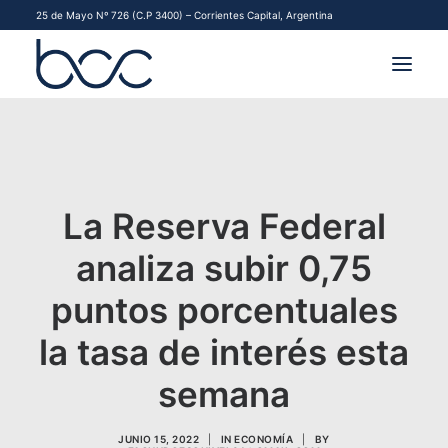
25 de Mayo Nº 726 (C.P 3400) – Corrientes Capital, Argentina
INSTITUCIONAL
MERCADOS
La Reserva Federal
FINANCIAMIENTO PYME
analiza subir 0,75
CONTACTO
puntos porcentuales
COMENZAR A OPERAR
la tasa de interés esta
semana
JUNIO 15, 2022
|
IN
ECONOMÍA
|
BY