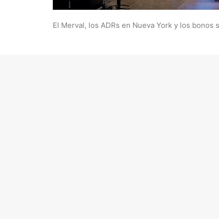
El Merval, los ADRs en Nueva York y los bonos
No obstante,
la plaza del NYSE
se recuperó de a
después de que una elevada inflación afectó las
comentarios de los responsables de las política
datos ayudaron a calmar los nervios.
De este modo, la probabilidad de observar el pr
59,6% el martes (día que se conoció el dato de i
Wall Street
Los principales índices de Wall Street dejaron r
industrial Dow Jones sumó 0,91%; y el tecnoló