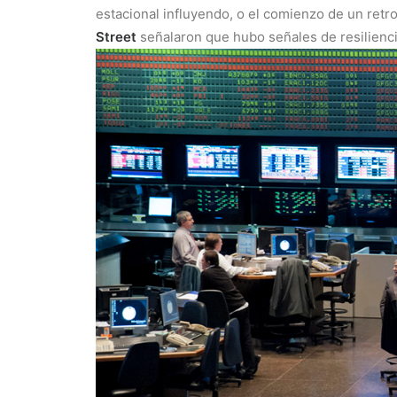
estacional influyendo, o el comienzo de un ret
Street
señalaron que hubo señales de resilienci