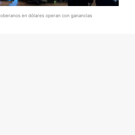
 soberanos en dólares operan con ganancias
lgunas de las fuertes pérdidas registradas el martes,
 esperanzas de recortes en las tasas de interés. Los
s de la Reserva Federal que restaron importancia a los
imer recorte de la tasa de referencia en junio pasó de
nflación) a 71,2% hoy.
esultados positivos. Así, el S&P 500 ganó 0,58%; el
gico Nasdaq avanzó 0,30%.