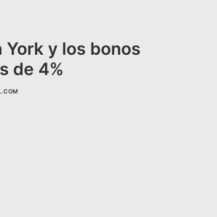
 York y los bonos
ás de 4%
L.COM