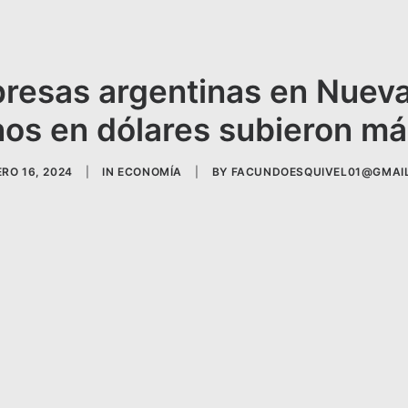
esas argentinas en Nueva
os en dólares subieron m
RO 16, 2024
|
IN
ECONOMÍA
|
BY
FACUNDOESQUIVEL01@GMAI