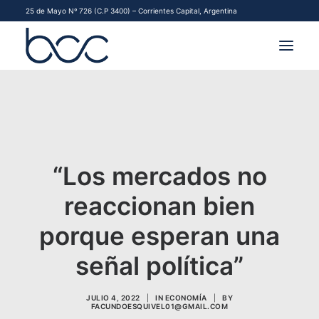
25 de Mayo Nº 726 (C.P 3400) – Corrientes Capital, Argentina
INSTITUCIONAL
MERCADOS
FINANCIAMIENTO PYME
“Los mercados no
reaccionan bien
CONTACTO
porque esperan una
COMENZAR A OPERAR
señal política”
JULIO 4, 2022
|
IN
ECONOMÍA
|
BY
FACUNDOESQUIVEL01@GMAIL.COM