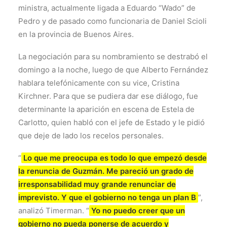
ministra, actualmente ligada a Eduardo “Wado” de
Pedro y de pasado como funcionaria de Daniel Scioli
en la provincia de Buenos Aires.
La negociación para su nombramiento se destrabó el
domingo a la noche, luego de que Alberto Fernández
hablara telefónicamente con su vice, Cristina
Kirchner. Para que se pudiera dar ese diálogo, fue
determinante la aparición en escena de Estela de
Carlotto, quien habló con el jefe de Estado y le pidió
que deje de lado los recelos personales.
“
Lo que me preocupa es todo lo que empezó desde
la renuncia de Guzmán. Me pareció un grado de
irresponsabilidad muy grande renunciar de
imprevisto. Y que el gobierno no tenga un plan B
”,
analizó Timerman. “
Yo no puedo creer que un
gobierno no pueda ponerse de acuerdo y