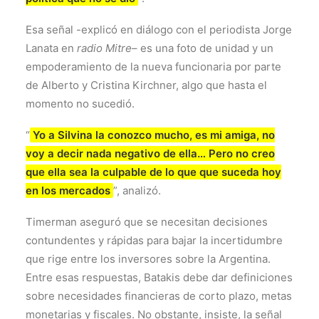
Esa señal -explicó en diálogo con el periodista Jorge
Lanata en
radio Mitre
– es una foto de unidad y un
empoderamiento de la nueva funcionaria por parte
de Alberto y Cristina Kirchner, algo que hasta el
momento no sucedió.
“
Yo a Silvina la conozco mucho, es mi amiga, no
voy a decir nada negativo de ella… Pero no creo
que ella sea la culpable de lo que que suceda hoy
en los mercados
”, analizó.
Timerman aseguró que se necesitan decisiones
contundentes y rápidas para bajar la incertidumbre
que rige entre los inversores sobre la Argentina.
Entre esas respuestas, Batakis debe dar definiciones
sobre necesidades financieras de corto plazo, metas
monetarias y fiscales. No obstante, insiste, la señal