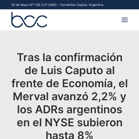
25 de Mayo Nº 726 (C.P 3400) – Corrientes Capital, Argentina
INSTITUCIONAL
Tras la confirmación
MERCADOS
de Luis Caputo al
FINANCIAMIENTO PYME
frente de Economía, el
CONTACTO
Merval avanzó 2,2% y
COMENZAR A OPERAR
los ADRs argentinos
en el NYSE subieron
hasta 8%