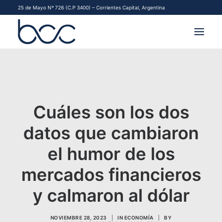
25 de Mayo Nº 726 (C.P 3400) – Corrientes Capital, Argentina
INSTITUCIONAL
MERCADOS
Cuáles son los dos
FINANCIAMIENTO PYME
datos que cambiaron
CONTACTO
el humor de los
COMENZAR A OPERAR
mercados financieros
y calmaron al dólar
NOVIEMBRE 28, 2023
|
IN
ECONOMÍA
|
BY