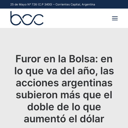
25 de Mayo Nº 726 (C.P 3400) – Corrientes Capital, Argentina
INSTITUCIONAL
MERCADOS
Furor en la Bolsa: en
FINANCIAMIENTO PYME
lo que va del año, las
acciones argentinas
CONTACTO
subieron más que el
COMENZAR A OPERAR
doble de lo que
aumentó el dólar