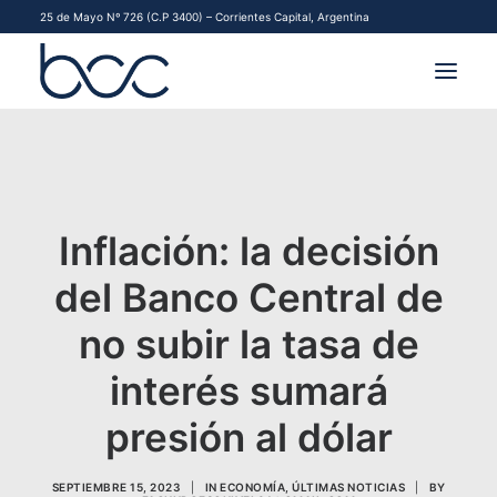
25 de Mayo Nº 726 (C.P 3400) – Corrientes Capital, Argentina
INSTITUCIONAL
MERCADOS
Inflación: la decisión
FINANCIAMIENTO PYME
del Banco Central de
CONTACTO
no subir la tasa de
COMENZAR A OPERAR
interés sumará
presión al dólar
SEPTIEMBRE 15, 2023
|
IN
ECONOMÍA
,
ÚLTIMAS NOTICIAS
|
BY