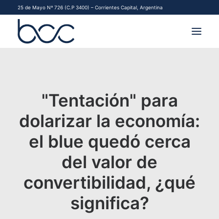
25 de Mayo Nº 726 (C.P 3400) – Corrientes Capital, Argentina
INSTITUCIONAL
MERCADOS
"Tentación" para
FINANCIAMIENTO PYME
dolarizar la economía:
el blue quedó cerca
CONTACTO
del valor de
COMENZAR A OPERAR
convertibilidad, ¿qué
significa?